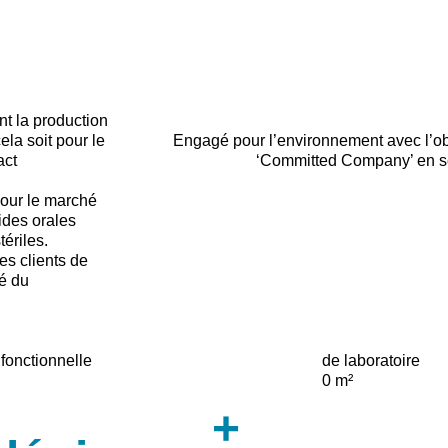
t la production
ela soit pour le
Engagé pour l’environnement avec l’o
act
‘Committed Company’ en s
pour le marché
ides orales
ériles.
es clients de
é du
fonctionnelle
de laboratoire
0
m²
+