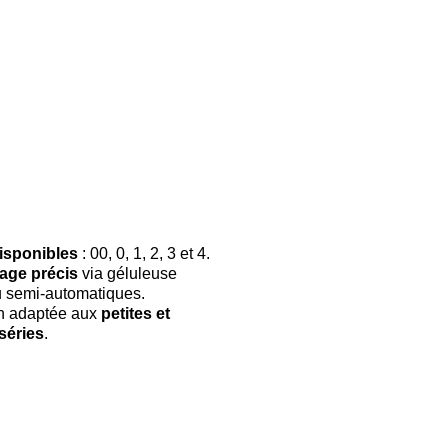
disponibles
: 00, 0, 1, 2, 3 et 4.
age précis
via géluleuse
 semi-automatiques.
n adaptée aux
petites et
séries
.