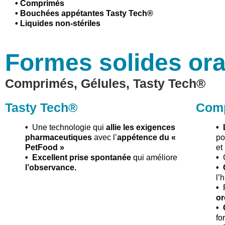
• Comprimés
• Bouchées appétantes Tasty Tech®
• Liquides non-stériles
Formes solides ora
Comprimés, Gélules,
Tasty Tech®
Tasty Tech®
Com
•
Une technologie qui
allie les exigences
•
pharmaceutiques
avec l’
appétence du «
po
PetFood »
et
• Excellent prise spontanée
qui améliore
•
l’observance.
• 
l’
•
or
• 
fo