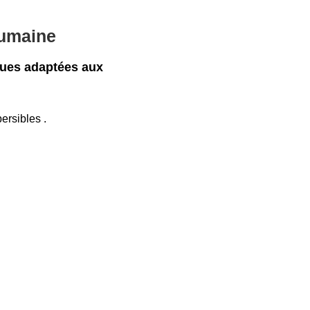
humaine
ues adaptées aux
rsibles .