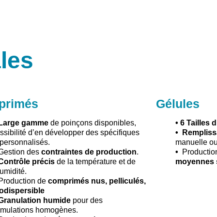
les
primés
Gélules
Large gamme
de poinçons disponibles,
• 6 Tailles 
ssibilité d’en développer des spécifiques
• Rempliss
 personnalisés.
manuelle ou
Gestion des
contraintes de production
.
•
Productio
Contrôle précis
de la température et de
moyennes 
humidité.
Production de
comprimés nus, pelliculés,
odispersible
Granulation humide
pour des
rmulations homogènes.