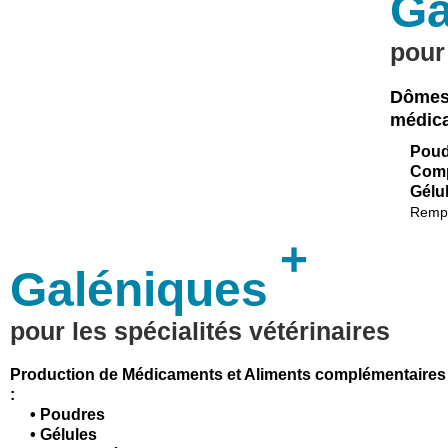
Ga
pour
Dômes 
médic
Poud
Comp
Gélu
Rempl
+
Galéniques
pour les spécialités vétérinaires
Production de Médicaments et Aliments complémentaires v
:
• Poudres
• Gélules