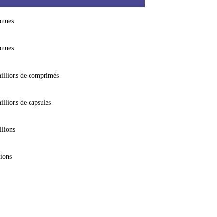
onnes
onnes
illions de comprimés
illions de capsules
llions
lions