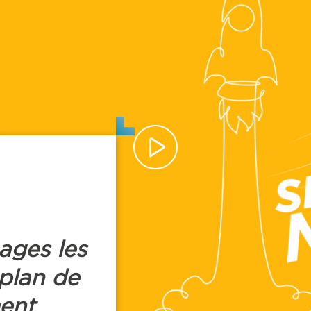
ages les
 plan de
ent