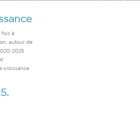
ssance
fois à
on, autour de
e 2020-2025
et
a croissance
5.