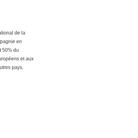
tional de la
mpagnie en
nt 50% du
uropéens et aux
utres pays.